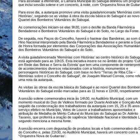
Para assinalar a efeméride, a Câmara Municipal do Sabugal delineou um progr
que inclui sessão solene e um concerto, à noite, com ‘Orquestra Nova de Guitar
Para esse dia, a autarquia promove uma visita guiada/encenada ‘Memórias com
Histórias’, seguindo-se as visitas à obra da escola básica do Sabugal e ao novo
Quartel dos Bombeiros Voluntários do Sabugal.
As comemorações iniciam-se elas 9h30, com o desfile da Banda Filarmónica
Bendadense e Bombeiros Voluntários do Sabugal e do Soito, no Largo da Fonte.
De seguida, nos Paços do Concelho, haverá o hastear das Bandeiras, ao som 
Hino Nacional interpretado pela Banda Filarmónica Bendadense e perante a Gu
de Honra formada por elementos das Corporações das Associações Humanitár
dos Bombeiros Voluntários do Sabugal e do Soito.
A visita guiada/encenada ‘Memórias com Histórias’ ao centro histórico do Sabuga
está agendado para as 10h15. Esta iniciativa insere-se no âmbito do projeto ‘Cul
em Rede das Beiras e Serra da Estrela’ que tem uma componente de reinterpre
de acontecimentos diversos relacionados com a história, monumentos e
personagens históricas do Sabugal, com base no livro “Terras de Riba Côa –
Memórias sobre o Concelho do Sabugal”, de Joaquim Manuel Correia, como ref
uma nota da autarquia.
As visitas às obras da escola básica do Sabugal e ao novo Quartel dos Bombei
Voluntários do Sabugal estão marcadas para as 11 horas e 11h30, respetivamen
A sessão solene comemorativa inicia às 14h30, no Auditório Municipal, com um
momento musical do Duo de Violinos formado por Duarte Andrade e Gonçalo Adr
seguido da condecoração dos trabalhadores da autarquia com 15, 25 e 35 anos
serviço efetivo no Município, Votos de Louvor a trabalhadores aposentados e
atribuição de Medalha de Mérito Cultural do Município do Sabugal ao Dr. Adérito
Tavares, que proferirá a oração de sapiência ‘Identidade Nacional e Identidade L
segundo menciona a mesma fonte.
A sessão encerra com degustação de produtos locais e bolo comemorativo do 
do Concelho e, pelas 21h30, no Auditório Municipal, haverá um concerto com a
“Orquestra Nova de Guitarras’.