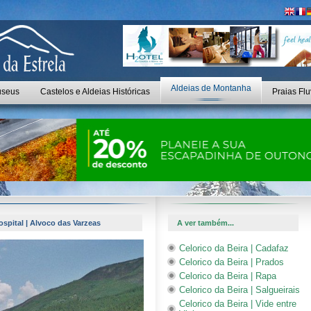
Aldeias de Montanha
seus
Castelos e Aldeias Históricas
Praias Flu
ospital | Alvoco das Varzeas
A ver também...
Celorico da Beira | Cadafaz
Celorico da Beira | Prados
Celorico da Beira | Rapa
Celorico da Beira | Salgueirais
Celorico da Beira | Vide entre