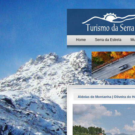
Home
Serra da Estrela
Mu
Aldeias de Montanha | Oliveira do H