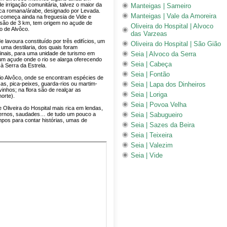
 irrigação comunitária, talvez o maior da
Manteigas | Sameiro
oca romana/árabe, designado por Levada.
Manteigas | Vale da Amoreira
 começa ainda na freguesia de Vide e
são de 3 km, tem origem no açude de
Oliveira do Hospital | Alvoco
o de Alvôco.
das Varzeas
lavoura constituído por três edifícios, um
Oliveira do Hospital | São Gião
 uma destilaria, dos quais foram
Seia | Alvoco da Serra
ginais, para uma unidade de turismo em
 um açude onde o rio se alarga oferecendo
Seia | Cabeça
à Serra da Estrela.
Seia | Fontão
io Alvôco, onde se encontram espécies de
Seia | Lapa dos Dinheiros
ças, pica-peixes, guarda-rios ou martim-
vinhos; na flora são de realçar as
Seia | Loriga
orte).
Seia | Povoa Velha
Oliveira do Hospital mais rica em lendas,
Seia | Sabugueiro
ternos, saudades… de tudo um pouco a
mpos para contar histórias, umas de
Seia | Sazes da Beira
Seia | Teixeira
Seia | Valezim
Seia | Vide