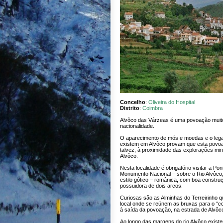
Concelho
:
Oliveira do Hospital
Distrito
:
Coimbra
Alvôco das Várzeas é uma povoação muito 
nacionalidade.
O aparecimento de mós e moedas e o lega
existem em Alvôco provam que esta povoa
talvez, à proximidade das explorações min
Alvôco.
Nesta localidade é obrigatório visitar a Po
Monumento Nacional – sobre o Rio Alvôco, 
estilo gótico – românica, com boa construç
possuidora de dois arcos.
Curiosas são as Alminhas do Terreirinho 
local onde se reúnem as bruxas para o “c
à saída da povoação, na estrada de Alvôc
Ao longo das margens do rio Alvôco exist