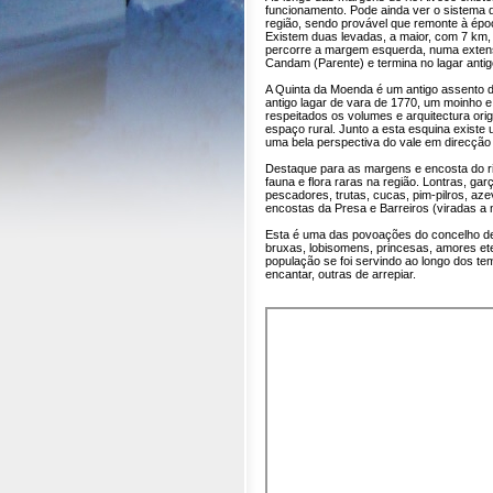
funcionamento. Pode ainda ver o sistema de
região, sendo provável que remonte à ép
Existem duas levadas, a maior, com 7 km,
percorre a margem esquerda, numa exten
Candam (Parente) e termina no lagar antig
A Quinta da Moenda é um antigo assento de 
antigo lagar de vara de 1770, um moinho e
respeitados os volumes e arquitectura ori
espaço rural. Junto a esta esquina existe
uma bela perspectiva do vale em direcção 
Destaque para as margens e encosta do r
fauna e flora raras na região. Lontras, gar
pescadores, trutas, cucas, pim-pilros, aze
encostas da Presa e Barreiros (viradas a n
Esta é uma das povoações do concelho de 
bruxas, lobisomens, princesas, amores e
população se foi servindo ao longo dos te
encantar, outras de arrepiar.