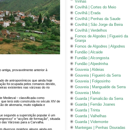
Vinhas
Covilhã | Cortes do Meio
Covilhã | Erada
Covilhã | Penhas da Saude
Covilhã | São Jorge da Beira
Covilhã | Verdelhos
Fornos de Algodes | Figueiró da
Granja
Fornos de Algodres | Algodres
Fundão | Alcaide
Fundão | Alcongosta
Fundão | Alpedrinha
Gouveia | Aldeias
antiga, provavelmente anterior à
Gouveia | Figueiró da Serra
do de antroponímicos que ainda hoje
Gouveia | Folgosinho
ção foi ocupada pelos romanos devido,
Gouveia | Mangualde da Serra
eiras existentes nas várzeas do rio
Gouveia | Melo
nte Medieval – classificada como
Guarda | Famalicão da Serra
que terá sido construída no século XIV de
Guarda | Fernão Joanes
ão de alvenaria, muito sigilada e
Guarda | Trinta
que segundo a superstição popular é um
Guarda | Valhelhas
ongresso” e “acções de formação”, situada
Guarda | Videmonte
o das Várzeas para a Carvalha.
Manteigas | Penhas Douradas
em diversos moinhos alguns ainda em