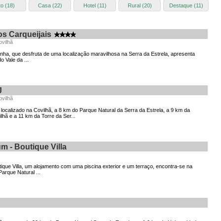
o (18)
Casa (22)
Hotel (11)
Rural (20)
Destaque (11)
s Carqueijais
vilhã
nha, que desfruta de uma localização maravilhosa na Serra da Estrela, apresenta
 Vale da ...
J
vilhã
ocalizado na Covilhã, a 8 km do Parque Natural da Serra da Estrela, a 9 km da
lhã e a 11 km da Torre da Ser...
m - Boutique Villa
tique Villa, um alojamento com uma piscina exterior e um terraço, encontra-se na
arque Natural ...