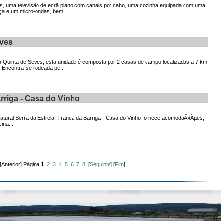
os, uma televisão de ecrã plano com canais por cabo, uma cozinha equipada com uma
ça e um micro-ondas, bem...
eves
ia Quinta de Seves, esta unidade é composta por 2 casas de campo localizadas a 7 km
. Encontra-se rodeada pe...
rriga - Casa do Vinho
atural Serra da Estrela, Tranca da Barriga - Casa do Vinho fornece acomodaÃ§Ãµes,
ina...
] [Anterior] Página
1
2
3
4
5
6
7
8
[
Seguinte
] [
Fim
]