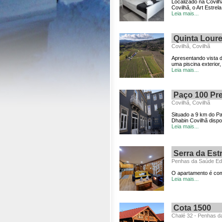
Localizado na Covilh
Covilhã, o Art Estrel
Leia mais...
Quinta Loure
Covilhã, Covilhã
Apresentando vista 
uma piscina exterior,
Leia mais...
Paço 100 Pr
Covilhã, Covilhã
Situado a 9 km do Pa
Dhabin Covilhã disponi
Leia mais...
Serra da Est
Penhas da Saúde Edif
O apartamento é comp
Leia mais...
Cota 1500
Chalé 32 - Penhas d