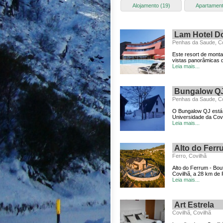
Alojamento (19)
Apartament
Lam Hotel Do
Penhas da Saude, Co
Este resort de monta
vistas panorâmicas do
Leia mais...
Bungalow Q
Penhas da Saude, Co
O Bungalow QJ está l
Universidade da Covi
Leia mais...
Alto do Ferru
Ferro, Covilhã
Alto do Ferrum - Bou
Covilhã, a 28 km de P
Leia mais...
Art Estrela
Covilhã, Covilhã