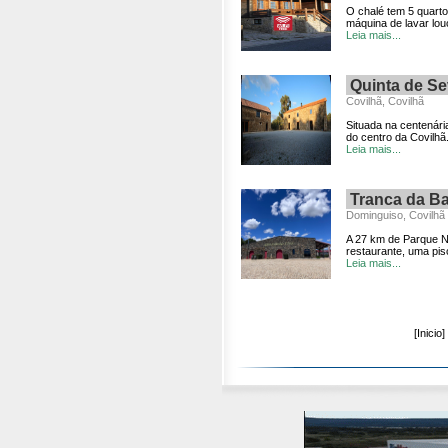
O chalé tem 5 quart
máquina de lavar lou
Leia mais...
Quinta de S
Covilhã, Covilhã
Situada na centenár
do centro da Covilhã
Leia mais...
Tranca da Ba
Dominguiso, Covilhã
A 27 km de Parque N
restaurante, uma pisc
Leia mais...
[Inicio