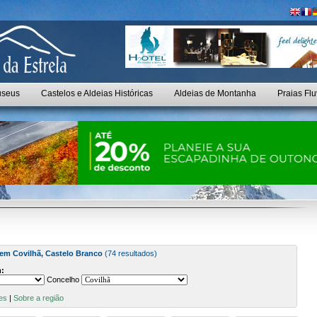
seus
Castelos e Aldeias Históricas
Aldeias de Montanha
Praias Flu
 em Covilhã, Castelo Branco
(74 resultados)
:
Concelho
es
|
Sobre a região