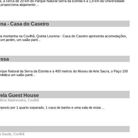
ã, a cerca de 20 km do Parque Natural Serra da Estrela e a 1,9 km da Universidade
a proporciona alojamento ...
na - Casa do Caseiro
da montanha na Covilhã, Quinta Lourena - Casa do Caseiro apresenta acomodações,
 um jardim, um salão parti...
essa
rque Natural da Serra da Estrela e a 400 metros do Museu de Arte Sacra, o Paço 100
biliza um salão partil...
rela Guest House
ício Madressilva, Covilhã
osto por 1 quarto separado, 1 casa de banho e uma sala de estar....
a Saude, Covilhã