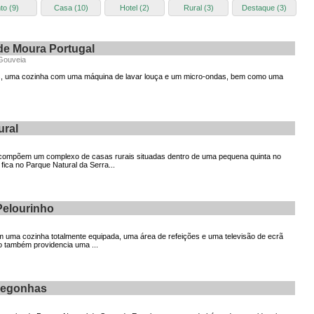
to (9)
Casa (10)
Hotel (2)
Rural (3)
Destaque (3)
e Moura Portugal
Gouveia
artos, uma cozinha com uma máquina de lavar louça e um micro-ondas, bem como uma
ural
compõem um complexo de casas rurais situadas dentro de uma pequena quinta no
 fica no Parque Natural da Serra...
Pelourinho
m uma cozinha totalmente equipada, uma área de refeições e uma televisão de ecrã
o também providencia uma ...
Cegonhas