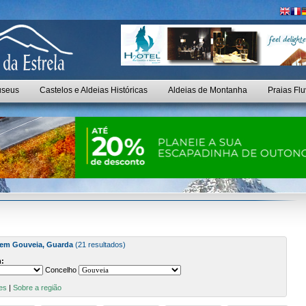
seus
Castelos e Aldeias Históricas
Aldeias de Montanha
Praias Flu
 em Gouveia, Guarda
(21 resultados)
:
Concelho
es
|
Sobre a região