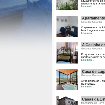
Situado próximo da f
quartos e apartament
Leia mais...
Apartamento 
Gouveia, Gouveia
O apartamento inclu
lavar louça e um mic
Leia mais...
A Casinha d
Gouveia, Gouveia
Os quartos desta ca
quartos incluem ar c
Leia mais...
Casa de Lag
Gouveia, Gouveia
A villa dispõe de 6 
lavar louça...
Leia mais...
Casas da Est
Mangualde da Serra