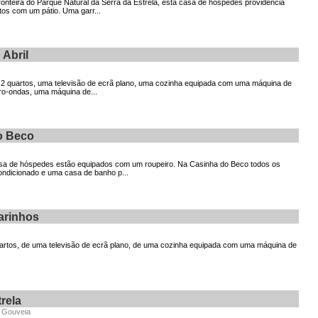
ronteira do Parque Natural da Serra da Estrela, esta casa de hóspedes providencia
os com um pátio. Uma garr...
Abril
i 2 quartos, uma televisão de ecrã plano, uma cozinha equipada com uma máquina de
ro-ondas, uma máquina de...
o Beco
sa de hóspedes estão equipados com um roupeiro. Na Casinha do Beco todos os
ondicionado e uma casa de banho p...
arinhos
quartos, de uma televisão de ecrã plano, de uma cozinha equipada com uma máquina de
rela
, Gouveia