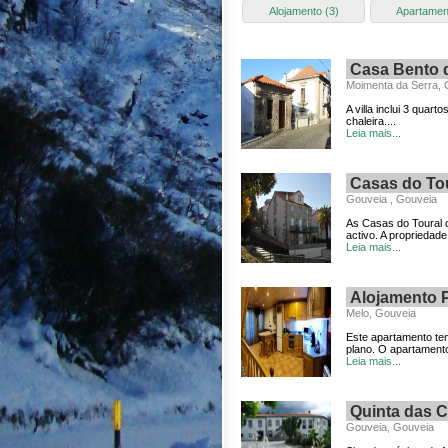
Alojamento (3)
Apartamen
Casa Bento d
Moimenta da Serra, 
A villa inclui 3 qu
chaleira....
Leia mais...
Casas do To
Gouveia , Gouveia
As Casas do Toural 
activo. A propriedade
Leia mais...
Alojamento 
Melo, Gouveia
Este apartamento te
plano. O apartament
Leia mais...
Quinta das 
Gouveia, Gouveia