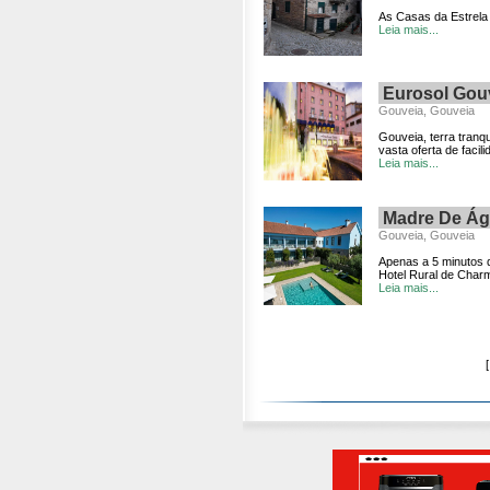
As Casas da Estrela
Leia mais...
Eurosol Gou
Gouveia, Gouveia
Gouveia, terra tranqu
vasta oferta de facili
Leia mais...
Madre De Águ
Gouveia, Gouveia
Apenas a 5 minutos 
Hotel Rural de Charme
Leia mais...
[