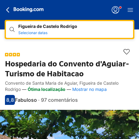
Figueira de Castelo Rodrigo
Selecionar datas
Hospedaria do Convento d'Aguiar-
Turismo de Habitacao
Convento de Santa Maria de Aguiar, Figueira de Castelo
Hiperligações de acessibilidade
Ir para a descrição
Ir para as comodidades
Ir para os quartos
Ir para as condições
Rodrigo
—
Ótima localização
—
Mostrar no mapa
8,8
Fabuloso
·
97 comentários
Pontuado com 8.8
Avaliado como fabuloso