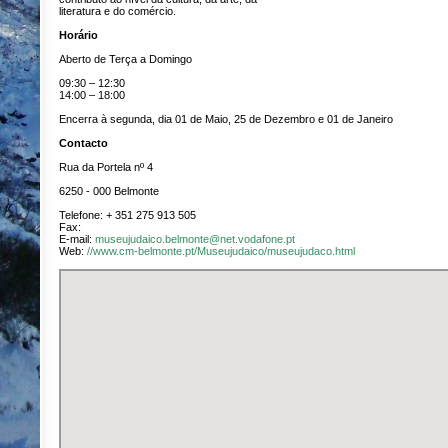
literatura e do comércio.
Horário
Aberto de Terça a Domingo
09:30 – 12:30
14:00 – 18:00
Encerra à segunda, dia 01 de Maio, 25 de Dezembro e 01 de Janeiro
Contacto
Rua da Portela nº 4
6250 - 000 Belmonte
Telefone: + 351 275 913 505
Fax:
E-mail:
museujudaico.belmonte@net.vodafone.pt
Web:
//www.cm-belmonte.pt/Museujudaico/museujudaco.html