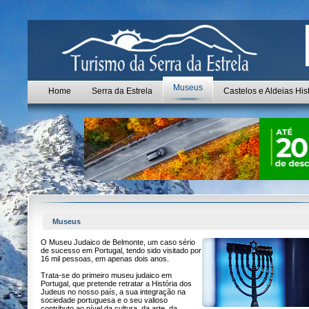
Museus
Home
Serra da Estrela
Castelos e Aldeias His
Museus
O Museu Judaico de Belmonte, um caso sério
de sucesso em Portugal, tendo sido visitado por
16 mil pessoas, em apenas dois anos.
Trata-se do primeiro museu judaico em
Portugal, que pretende retratar a História dos
Judeus no nosso país, a sua integração na
sociedade portuguesa e o seu valioso
contributo ao nível da cultura, da arte, da