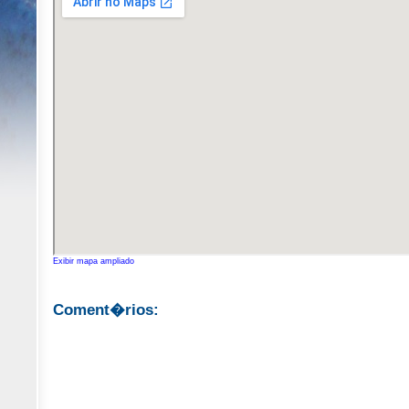
Exibir mapa ampliado
Coment�rios: