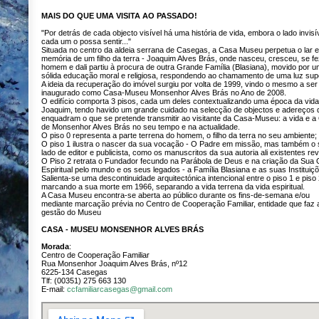
MAIS DO QUE UMA VISITA AO PASSADO!
"Por detrás de cada objecto visível há uma história de vida, embora o lado invisí
cada um o possa sentir..."
Situada no centro da aldeia serrana de Casegas, a Casa Museu perpetua o lar e
memória de um filho da terra - Joaquim Alves Brás, onde nasceu, cresceu, se fe
homem e dali partiu à procura de outra Grande Família (Blasiana), movido por 
sólida educação moral e religiosa, respondendo ao chamamento de uma luz supe
A ideia da recuperação do imóvel surgiu por volta de 1999, vindo o mesmo a ser
inaugurado como Casa-Museu Monsenhor Alves Brás no Ano de 2008.
O edifício comporta 3 pisos, cada um deles contextualizando uma época da vida
Joaquim, tendo havido um grande cuidado na selecção de objectos e adereços 
enquadram o que se pretende transmitir ao visitante da Casa-Museu: a vida e a
de Monsenhor Alves Brás no seu tempo e na actualidade.
O piso 0 representa a parte terrena do homem, o filho da terra no seu ambiente;
O piso 1 ilustra o nascer da sua vocação - O Padre em missão, mas também o
lado de editor e publicista, como os manuscritos da sua autoria ali existentes re
O Piso 2 retrata o Fundador fecundo na Parábola de Deus e na criação da Sua
Espiritual pelo mundo e os seus legados - a Família Blasiana e as suas Instituiç
Salienta-se uma descontinuidade arquitectónica intencional entre o piso 1 e piso 
marcando a sua morte em 1966, separando a vida terrena da vida espiritual.
A Casa Museu encontra-se aberta ao público durante os fins-de-semana e/ou
mediante marcação prévia no Centro de Cooperação Familiar, entidade que faz 
gestão do Museu
CASA - MUSEU MONSENHOR ALVES BRÁS
Morada
:
Centro de Cooperação Familiar
Rua Monsenhor Joaquim Alves Brás, nº12
6225-134 Casegas
Tlf: (00351) 275 663 130
E-mail:
ccfamiliarcasegas@gmail.com