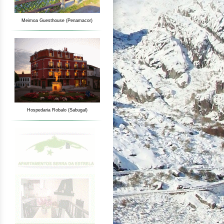
Meimoa Guesthouse (Penamacor)
Hospedaria Robalo (Sabugal)