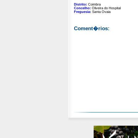
Distrito:
Coimbra
Concelho:
Oliveira do Hospital
Freguesia:
Santa Ovaia
Coment�rios: