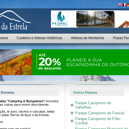
seus
Castelos e Aldeias Históricas
Aldeias de Montanha
Praias Flu
 Entradas
Outros Parques
radas "Camping & Bungalows"
encontra-
Parque Campismo de
tas coisas para serem descobertas.
Valhelhas
ção, ar puro, riachos e cascatas, belas
Parque Campismo do Freixial
 pelas Serras do Açor e da Estrela.
Parque Campismo do Pião-
po.
Covilhã
Parque Campismo Municipal da
mpre com um sorriso!