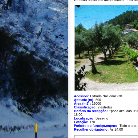
Acessos:
Estrada Nacional 230.
Altitude (m):
500
Área (m2):
15000
Classificação:
2 estrelas
Horário da recepção:
Época alta: das 08:
18:00.
Localização
:
Beira-rio
Lotação:
170
Período de funcionamento:
Todo o ano.
Recolher obrigatório:
Às 24:00