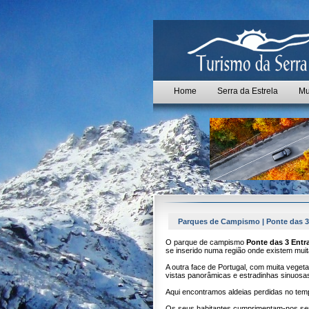
Home
Serra da Estrela
Mu
Parques de Campismo | Ponte das 3
O parque de campismo
Ponte das 3 Ent
se inserido numa região onde existem mui
A outra face de Portugal, com muita vegeta
vistas panorâmicas e estradinhas sinuosas
Aqui encontramos aldeias perdidas no tem
Os seus habitantes cumprimentam-nos se