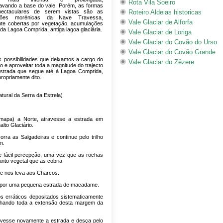
Rota Vila Soeiro
avando a base do vale. Porém, as formas
pectaculares de serem vistas são as
Roteiro Aldeias historicas
ções morénicas da Nave Travessa,
Vale Glaciar de Alforfa
nte cobertas por vegetação, acumulações
da Lagoa Comprida, antiga lagoa glaciária.
Vale Glaciar de Loriga
Vale Glaciar do Covão do Urso
Vale Glaciar do Covão Grande
s possibilidades que deixamos a cargo do
Vale Glaciar do Zêzere
lho e aproveitar toda a magnitude do trajecto
estrada que segue até à Lagoa Comprida,
ropriamente dito.
tural da Serra da Estrela)
o mapa) a Norte, atravesse a estrada em
lto Glaciário.
ra as Salgadeiras e continue pelo trilho
m.
e fácil percepção, uma vez que as rochas
nto vegetal que as cobria.
ue nos leva aos Charcos.
a por uma pequena estrada de macadame.
s erráticos depositados sistematicamente
nhando toda a extensão desta margem da
avesse novamente a estrada e desça pelo