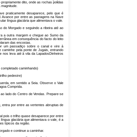
 propriamente dito, onde as rochas polidas
a magnitude.
ave praticamente desaparece, pelo que é
l. Avance por entre as pastagens na Nave
ar língua glaciária que alimentava o vale.
 do Morgado e seguindo a ribeira até ao
 para a outra margem e chegue ao Sumo da
errânea em consequência do facto do leito
rolaram das encostas.
por um passadiço sobre o canal e vire à
 caminhe pela ponte de Jugais, entrando
nos leva até à vila da LapadosDinheiros
é completado caminhando)
trilho pedestre)
querda, em sentido a Seia. Observe o Vale
Lagoa Comprida.
ro ao lado do Centro de Vendas. Prepare-se
, entra por entre as vertentes abruptas de
l pois o trilho quase desaparece por entre
ngua glaciária que alimentava o vale, é a
 típicos da região.
orgado e continue a caminhar.