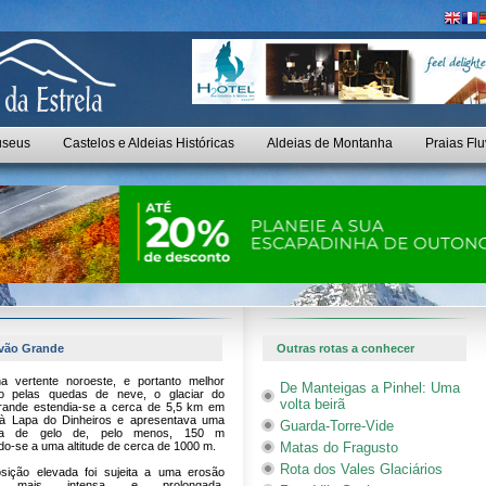
seus
Castelos e Aldeias Históricas
Aldeias de Montanha
Praias Flu
Covão Grande
Outras rotas a conhecer
na vertente noroeste, e portanto melhor
De Manteigas a Pinhel: Uma
do pelas quedas de neve, o glaciar do
volta beirã
ande estendia-se a cerca de 5,5 km em
 à Lapa do Dinheiros e apresentava uma
Guarda-Torre-Vide
ra de gelo de, pelo menos, 150 m
do-se a uma altitude de cerca de 1000 m.
Matas do Fragusto
Rota dos Vales Glaciários
sição elevada foi sujeita a uma erosão
ria mais intensa e prolongada,