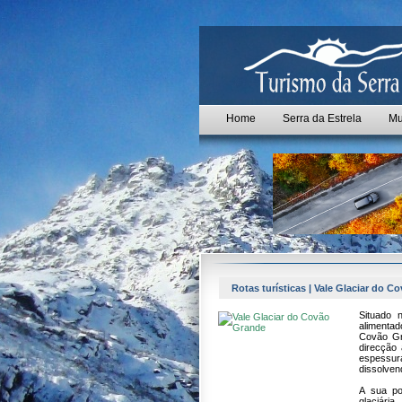
Home
Serra da Estrela
Mu
Rotas turísticas | Vale Glaciar do 
Situado 
alimenta
Covão Gr
direcção
espessu
dissolven
A sua po
glaciá