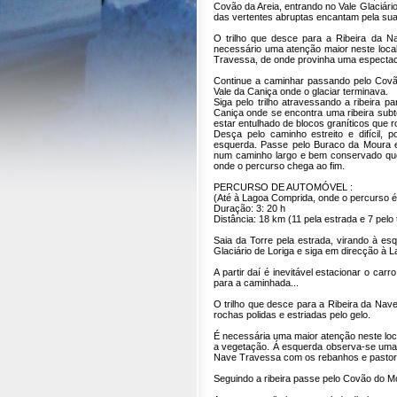
Covão da Areia, entrando no Vale Glaciário
das vertentes abruptas encantam pela su
O trilho que desce para a Ribeira da N
necessário uma atenção maior neste loca
Travessa, de onde provinha uma espectacul
Continue a caminhar passando pelo Covão
Vale da Caniça onde o glaciar terminava.
Siga pelo trilho atravessando a ribeira
Caniça onde se encontra uma ribeira subt
estar entulhado de blocos graníticos que 
Desça pelo caminho estreito e difícil, 
esquerda. Passe pelo Buraco da Moura e
num caminho largo e bem conservado que 
onde o percurso chega ao fim.
PERCURSO DE AUTOMÓVEL :
(Até à Lagoa Comprida, onde o percurso 
Duração: 3: 20 h
Distância: 18 km (11 pela estrada e 7 pelo 
Saia da Torre pela estrada, virando à es
Glaciário de Loriga e siga em direcção à 
A partir daí é inevitável estacionar o car
para a caminhada...
O trilho que desce para a Ribeira da Nave
rochas polidas e estriadas pelo gelo.
É necessária uma maior atenção neste loca
a vegetação. Á esquerda observa-se uma lí
Nave Travessa com os rebanhos e pastores
Seguindo a ribeira passe pelo Covão do M