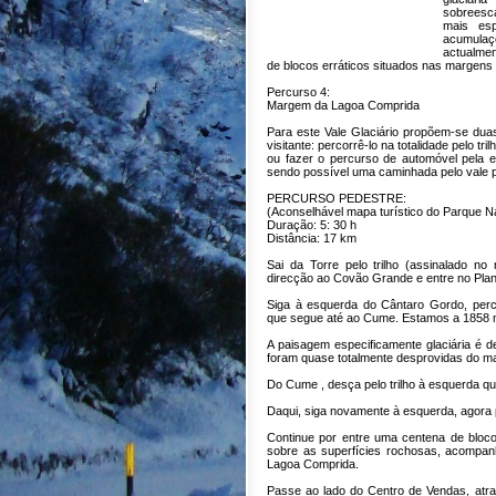
sobreesc
mais es
acumula
actualme
de blocos erráticos situados nas margens 
Percurso 4:
Margem da Lagoa Comprida
Para este Vale Glaciário propõem-se dua
visitante: percorrê-lo na totalidade pelo tri
ou fazer o percurso de automóvel pela 
sendo possível uma caminhada pelo vale p
PERCURSO PEDESTRE:
(Aconselhável mapa turístico do Parque Na
Duração: 5: 30 h
Distância: 17 km
Sai da Torre pelo trilho (assinalado n
direcção ao Covão Grande e entre no Plana
Siga à esquerda do Cântaro Gordo, percor
que segue até ao Cume. Estamos a 1858 
A paisagem especificamente glaciária é d
foram quase totalmente desprovidas do ma
Do Cume , desça pelo trilho à esquerda q
Daqui, siga novamente à esquerda, agor
Continue por entre uma centena de bloco
sobre as superfícies rochosas, acompa
Lagoa Comprida.
Passe ao lado do Centro de Vendas, atr