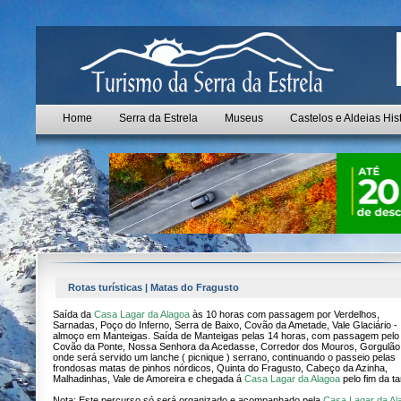
Home
Serra da Estrela
Museus
Castelos e Aldeias His
Rotas turísticas | Matas do Fragusto
Saída da
Casa Lagar da Alagoa
às 10 horas com passagem por Verdelhos,
Sarnadas, Poço do Inferno, Serra de Baixo, Covão da Ametade, Vale Glaciário -
almoço em Manteigas. Saída de Manteigas pelas 14 horas, com passagem pelo
Covão da Ponte, Nossa Senhora da Acedasse, Corredor dos Mouros, Gorgulão
onde será servido um lanche ( picnique ) serrano, continuando o passeio pelas
frondosas matas de pinhos nórdicos, Quinta do Fragusto, Cabeço da Azinha,
Malhadinhas, Vale de Amoreira e chegada á
Casa Lagar da Alagoa
pelo fim da ta
Nota: Este percurso só será organizado e acompanhado pela
Casa Lagar da Al